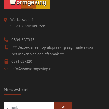
Werkersveld 1
9354 BX Zevenhuizen
0594-637345
** Bezoek alleen op afspraak, graag mailen voor
het maken van een afspraak **
0594-637220
info@vsmvormgeving.nl
Nieuwsbrief
GO