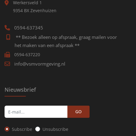
Werkersveld 1
9354 BX Zevenhuizen
0594-637345
** Bezoek alleen op afspraak, graag mailen voor
het maken van een afspraak **
0594-637220
info@vsmvormgeving.nl
Nieuwsbrief
GO
Subscribe
Unsubscribe