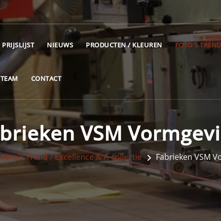
PRIJSLIJST
NIEUWS
PRODUCTEN / KLEUREN
FOTO'S TREND
 TEAM
CONTACT
brieken VSM Vormgev
Foto's Trend / Excellence & A-collectie
Fabrieken VSM V