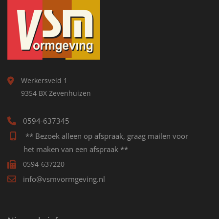
Werkersveld 1
9354 BX Zevenhuizen
0594-637345
** Bezoek alleen op afspraak, graag mailen voor
het maken van een afspraak **
0594-637220
info@vsmvormgeving.nl