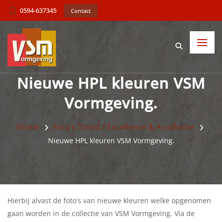
0594-637345
Contact
Nieuwe HPL kleuren VSM
Vormgeving.
Home
Foto's Trend / Excellence & A-collectie
Nieuwe HPL kleuren VSM Vormgeving.
Hierbij alvast de foto's van nieuwe kleuren welke opgenomen
gaan worden in de collectie van VSM Vormgeving. Via de