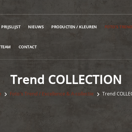
PRIJSLIJST
NIEUWS
PRODUCTEN / KLEUREN
FOTO'S TREND
 TEAM
CONTACT
Trend COLLECTION
e
Foto's Trend / Excellence & A-collectie
Trend COLLE