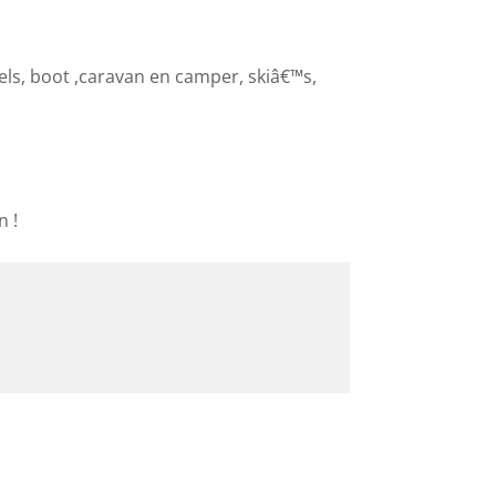
s, boot ,caravan en camper, skiâ€™s,
n !