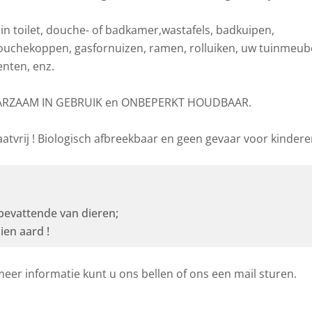
 toilet, douche- of badkamer,wastafels, badkuipen,
uchekoppen, gasfornuizen, ramen, rolluiken, uw tuinmeubel
nten, enz.
SPAARZAAM IN GEBRUIK en ONBEPERKT HOUDBAAR.
sfaatvrij ! Biologisch afbreekbaar en geen gevaar voor kindere
bevattende van dieren;
ien aard !
eer informatie kunt u ons bellen of ons een mail sturen.