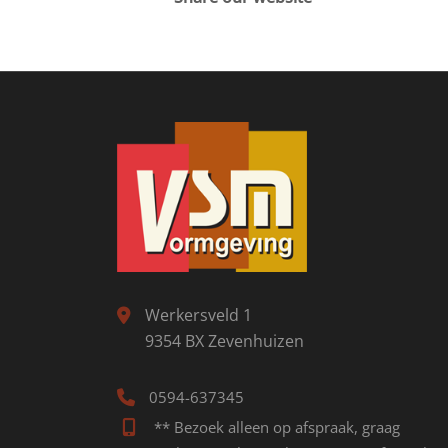
Werkersveld 1
9354 BX Zevenhuizen
0594-637345
** Bezoek alleen op afspraak, graag