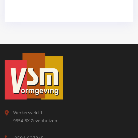
Werkersveld 1
9354 BX Zevenhuizen